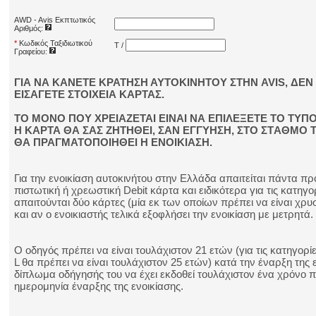
AWD - Avis Εκπτωτικός
Αριθμός:
*
Κωδικός Ταξιδιωτικού
T /
Γραφείου:
ΓΙΑ ΝΑ ΚΑΝΕΤΕ ΚΡΑΤΗΣΗ ΑΥΤΟΚΙΝΗΤΟΥ ΣΤΗΝ AVIS, ΔΕΝ 
ΕΙΣΑΓΕΤΕ ΣΤΟΙΧΕΙΑ ΚΑΡΤΑΣ.
ΤΟ ΜΟΝΟ ΠΟΥ ΧΡΕΙΑΖΕΤΑΙ ΕΙΝΑΙ ΝΑ ΕΠΙΛΕΞΕΤΕ ΤΟ ΤΥΠΟ
Η ΚΑΡΤΑ ΘΑ ΣΑΣ ΖΗΤΗΘΕΙ, ΣΑΝ ΕΓΓΥΗΣΗ, ΣΤΟ ΣΤAΘΜΟ Τ
ΘΑ ΠΡΑΓΜΑΤΟΠΟΙΗΘΕΙ Η ΕΝΟΙΚΙΑΣΗ.
Για την ενοικίαση αυτοκινήτου στην Ελλάδα απαιτείται πάντα π
πιστωτική ή χρεωστική Debit κάρτα και ειδικότερα για τις κατηγο
απαιτούνται δύο κάρτες (μία εκ των οποίων πρέπει να είναι χρυ
και αν ο ενοικιαστής τελικά εξοφλήσει την ενοικίαση με μετρητά.
Ο οδηγός πρέπει να είναι τουλάχιστον 21 ετών (για τις κατηγορίε
L θα πρέπει να είναι τουλάχιστον 25 ετών) κατά την έναρξη της ε
δίπλωμα οδήγησής του να έχει εκδοθεί τουλάχιστον ένα χρόνο π
ημερομηνία έναρξης της ενοικίασης.