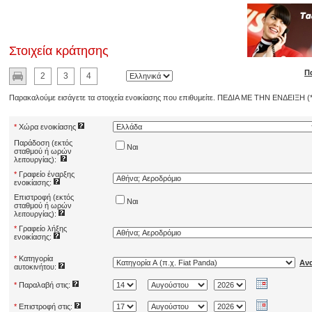
Στοιχεία κράτησης
Π
2
3
4
Παρακαλούμε εισάγετε τα στοιχεία ενοικίασης που επιθυμείτε. ΠΕΔΙΑ ΜΕ ΤΗΝ ΕΝΔΕΙΞΗ
*
Χώρα ενοικίασης
Παράδοση (εκτός
Ναι
σταθμού ή ωρών
λειτουργίας):
*
Γραφείο έναρξης
ενοικίασης:
Επιστροφή (εκτός
Ναι
σταθμού ή ωρών
λειτουργίας):
*
Γραφείο λήξης
ενοικίασης:
*
Κατηγορία
Αν
αυτοκινήτου:
*
Παραλαβή στις:
*
Επιστροφή στις: